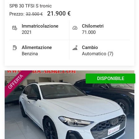
SPB 30 TFSI S tronic
21.900 €
Prezzo:
32.500 €
mpre
Immatricolazione
Chilometri
Cookie necessari
ilitato
2021
71.000
Alimentazione
Cambio
Cookie delle preferenze
Benzina
Automatico (7)
Cookie per il miglioramento dell'esperienza utente
OFFERTA
DISPONIBILE
Cookie analitici
Cookie di marketing
Leggi
la
cookie
policy