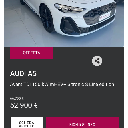
tracciamento
che
CONTATTI
adottiamo
per
offrire
NEWS
le
funzionalità
e
svolgere
OFFERTA
le
attività
di
seguito
AUDI A5
descritte.
Per
Avant TDI 150 kW mHEV+ S tronic S Line edition
ottenere
maggiori
informazioni
66.790 €
52.900 €
sull'utilità
e
sul
funzionamento
SCHEDA
RICHIEDI INFO
VEICOLO
di