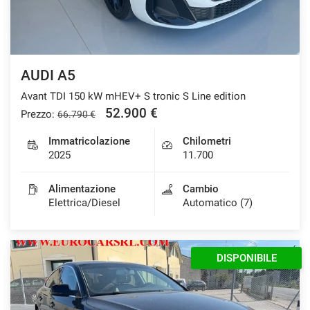
Salva
le
impostazioni
AUDI A5
Avant TDI 150 kW mHEV+ S tronic S Line edition
52.900 €
Prezzo:
66.790 €
Immatricolazione
Chilometri
2025
11.700
Alimentazione
Cambio
Elettrica/Diesel
Automatico (7)
DISPONIBILE