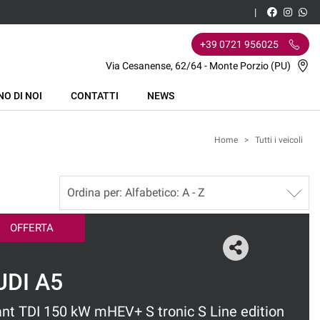
+39 0721 956025
Via Cesanense, 62/64 - Monte Porzio (PU)
NO DI NOI
CONTATTI
NEWS
Home
>
Tutti i veicoli
OFFERTA
UDI A5
nt TDI 150 kW mHEV+ S tronic S Line edition