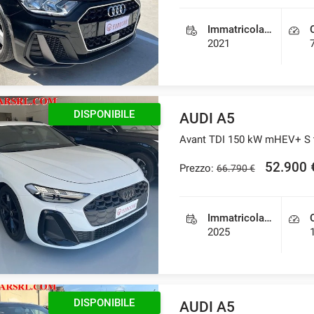
Immatricolazione
2021
DISPONIBILE
AUDI A5
Avant TDI 150 kW mHEV+ S tr
52.900 
Prezzo:
66.790 €
Immatricolazione
2025
DISPONIBILE
AUDI A5