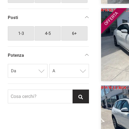
OFFERTA
Posti
1-3
4-5
6+
Potenza
Cosa cerchi?