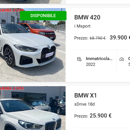
DISPONIBILE
BMW 420
i Msport
39.900 
Prezzo:
68.790 €
Immatricolazione
2022
BMW X1
sDrive 18d
25.900 €
Prezzo: