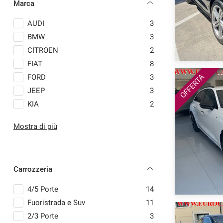
Marca
questi
strumenti
AUDI
3
di
BMW
3
tracciamento
si
CITROEN
2
rimanda
FIAT
8
alla
OFFERTA
FORD
3
cookie
policy.
JEEP
3
Puoi
KIA
2
rivedere
LANCIA
1
e
Mostra di più
modificare
LAND ROVER
1
le
NISSAN
1
tue
OPEL
1
scelte
in
Carrozzeria
RENAULT
1
qualsiasi
SKODA
3
momento.
4/5 Porte
14
SMART
1
Fuoristrada e Suv
11
SUZUKI
1
2/3 Porte
3
a