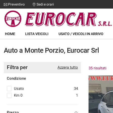
Preventivo
Sedi e orari
Le
tue
preferenze
di
HOME
consenso
HOME
LISTA VEICOLI
USATO / VEICOLI IN ARRIVO
Il
LISTA VEICOLI
seguente
Auto a Monte Porzio, Eurocar Srl
pannello
USATO / VEICOLI IN ARRIVO
ti
consente
di
Filtra per
ACQUISTIAMO USATO
Azzera tutto
35 risultati
esprimere
le
Condizione
tue
CHI SIAMO
preferenze
Usato
34
di
consenso
ASSISTENZA
Km 0
1
1
alle
tecnologie
DICONO DI NOI
S tronic
di
Prezzo