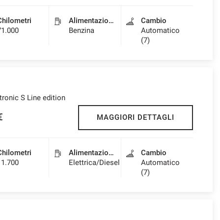
Chilometri
Alimentazione
Cambio
71.000
Benzina
Automatico
(7)
onic S Line edition
€
MAGGIORI DETTAGLI
Chilometri
Alimentazione
Cambio
11.700
Elettrica/Diesel
Automatico
(7)