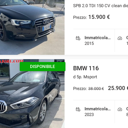
SPB 2.0 TDI 150 CV clean di
15.900 €
Prezzo:
Immatricolazione
2015
DISPONIBILE
BMW 116
d 5p. Msport
25.900 
Prezzo:
38.000 €
Immatricolazione
2023