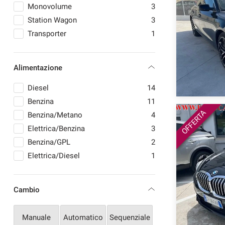
VOLKSWAGEN
1
Monovolume
3
Station Wagon
3
Transporter
1
mpre
Cookie necessari
ilitato
Alimentazione
Cookie delle preferenze
Diesel
14
Benzina
11
OFFERTA
Cookie per il miglioramento dell'esperienza utente
Benzina/Metano
4
Elettrica/Benzina
3
Benzina/GPL
2
Cookie analitici
Elettrica/Diesel
1
Cookie di marketing
Cambio
Manuale
Automatico
Sequenziale