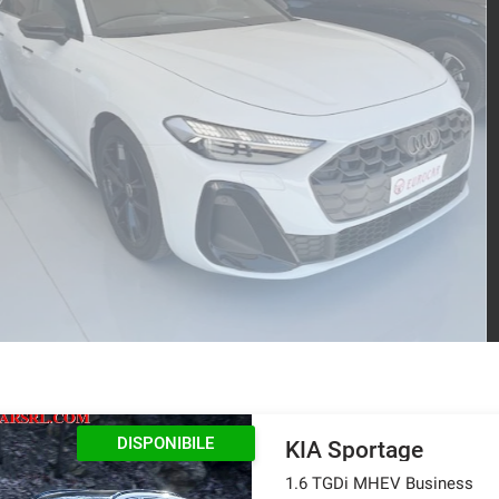
A
Ava
66
5
DISPONIBILE
KIA Sportage
1.6 TGDi MHEV Business