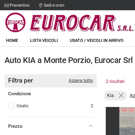
Preventivo
Sedi e orari
Le
tue
preferenze
di
HOME
consenso
HOME
LISTA VEICOLI
USATO / VEICOLI IN ARRIVO
Il
LISTA VEICOLI
seguente
Auto KIA a Monte Porzio, Eurocar Srl
pannello
USATO / VEICOLI IN ARRIVO
ti
consente
di
Filtra per
ACQUISTIAMO USATO
Azzera tutto
2 risultati
esprimere
le
Condizione
tue
Kia
Az
CHI SIAMO
preferenze
Usato
2
di
consenso
ASSISTENZA
alle
tecnologie
Prezzo
DICONO DI NOI
di