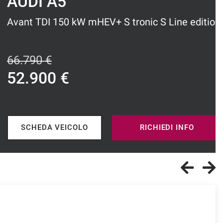
UDI A5
nt TDI 150 kW mHEV+ S tronic S Line edition
.790 €
2.900 €
SCHEDA VEICOLO
RICHIEDI INFO