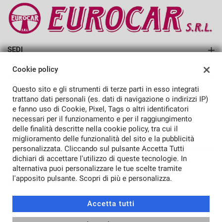
SEDI
EUROCAR SRL
Cookie policy
AZIENDA
Questo sito e gli strumenti di terze parti in esso integrati
Azienda
trattano dati personali (es. dati di navigazione o indirizzi IP)
e fanno uso di Cookie, Pixel, Tags o altri identificatori
Contatti
necessari per il funzionamento e per il raggiungimento
delle finalità descritte nella cookie policy, tra cui il
miglioramento delle funzionalità del sito e la pubblicità
personalizzata. Cliccando sul pulsante Accetta Tutti
TORNA IN CIMA
dichiari di accettare l'utilizzo di queste tecnologie. In
alternativa puoi personalizzare le tue scelte tramite
Copyright © 2026 Eurocar Srl - P.IVA 01487370411 -
Leggi
l'apposito pulsante. Scopri di più e personalizza.
l'informativa sulla privacy
-
Cookie Policy
Sito creato da:
Accetta tutti