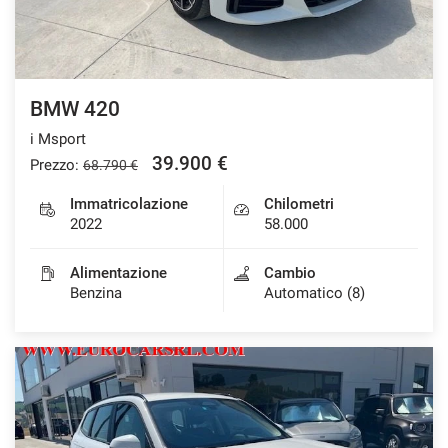
Salva
le
impostazioni
BMW 420
i Msport
39.900 €
Prezzo:
68.790 €
Immatricolazione
Chilometri
2022
58.000
Alimentazione
Cambio
Benzina
Automatico (8)