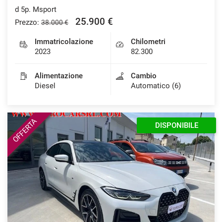
d 5p. Msport
25.900 €
Prezzo:
38.000 €
mpre
Immatricolazione
Chilometri
Cookie necessari
ilitato
2023
82.300
Alimentazione
Cambio
Cookie delle preferenze
Diesel
Automatico (6)
Cookie per il miglioramento dell'esperienza utente
OFFERTA
DISPONIBILE
Cookie analitici
Cookie di marketing
Leggi
la
cookie
policy