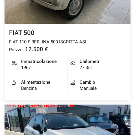
Salva
le
impostazioni
FIAT 500
FIAT 110 F BERLINA 500 ISCRITTA ASI
12.500 €
Prezzo:
Immatricolazione
Chilometri
1967
27.351
Alimentazione
Cambio
Benzina
Manuale