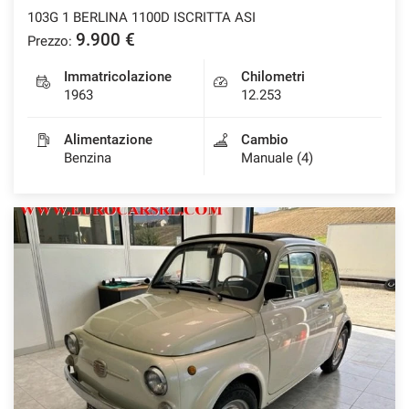
103G 1 BERLINA 1100D ISCRITTA ASI
9.900 €
Prezzo:
mpre
Immatricolazione
Chilometri
Cookie necessari
ilitato
1963
12.253
Alimentazione
Cambio
Cookie delle preferenze
Benzina
Manuale (4)
Cookie per il miglioramento dell'esperienza utente
Cookie analitici
Cookie di marketing
Leggi
la
cookie
policy