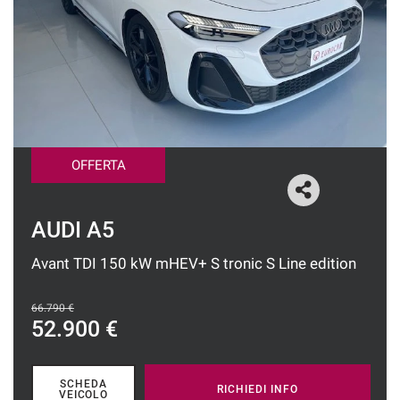
tracciamento
che
CONTATTI
adottiamo
per
offrire
NEWS
le
funzionalità
e
svolgere
OFFERTA
le
attività
di
seguito
AUDI A5
descritte.
Per
Avant TDI 150 kW mHEV+ S tronic S Line edition
ottenere
maggiori
informazioni
66.790 €
52.900 €
sull'utilità
e
sul
funzionamento
SCHEDA
RICHIEDI INFO
VEICOLO
di