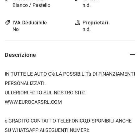
Bianco / Pastello
n.d.
questi
strumenti
di
IVA Deducibile
Proprietari
tracciamento
No
n.d.
si
rimanda
alla
cookie
Descrizione
policy.
Puoi
rivedere
IN TUTTE LE AUTO C'è LA POSSIBILITà DI FINANZIAMENTI
e
modificare
PERSONALIZZATI.
le
ULTERIORI FOTO SUL NOSTRO SITO
tue
scelte
WWW.EUROCARSRL.COM
in
qualsiasi
momento.
è GRADITO CONTATTO TELEFONICO,DISPONIBILI ANCHE
SU WHATSAPP AI SEGUENTI NUMERI:
a