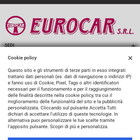
SEDI
EUROCAR SRL
Cookie policy
AZIENDA
Questo sito e gli strumenti di terze parti in esso integrati
Azienda
trattano dati personali (es. dati di navigazione o indirizzi IP)
e fanno uso di Cookie, Pixel, Tags o altri identificatori
Contatti
necessari per il funzionamento e per il raggiungimento
delle finalità descritte nella cookie policy, tra cui il
miglioramento delle funzionalità del sito e la pubblicità
personalizzata. Cliccando sul pulsante Accetta Tutti
TORNA IN CIMA
dichiari di accettare l'utilizzo di queste tecnologie. In
alternativa puoi personalizzare le tue scelte tramite
Copyright © 2026 Eurocar Srl - P.IVA 01487370411 -
Leggi
l'apposito pulsante. Scopri di più e personalizza.
l'informativa sulla privacy
-
Cookie Policy