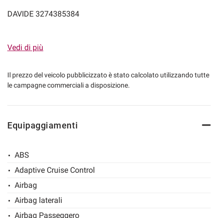
DAVIDE 3274385384
CLAUDIO 3388556088
mpre
Cookie necessari
Vedi di più
ilitato
T.FISSO 0721956025
Cookie delle preferenze
Il prezzo del veicolo pubblicizzato è stato calcolato utilizzando tutte
le campagne commerciali a disposizione.
SITO : www.eurocarsrl.com
MAIL: info@eurocarsrl.com / eurocarautosrl@libero.it
Cookie per il miglioramento dell'esperienza utente
Equipaggiamenti
Cookie analitici
ABS
Cookie di marketing
Adaptive Cruise Control
Airbag
Leggi
la
Airbag laterali
cookie
policy
Airbag Passeggero