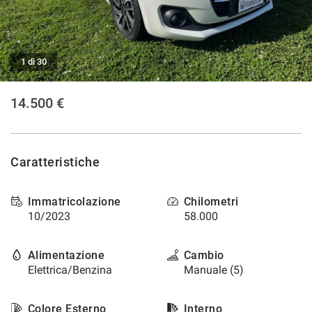
tracciamento
che
CONTATTI
adottiamo
per
offrire
1 di 30
NEWS
le
funzionalità
14.500 €
e
svolgere
le
attività
di
Caratteristiche
seguito
descritte.
Per
Immatricolazione
Chilometri
ottenere
10/2023
58.000
maggiori
informazioni
Alimentazione
Cambio
sull'utilità
e
Elettrica/Benzina
Manuale (5)
sul
funzionamento
Colore Esterno
Interno
di