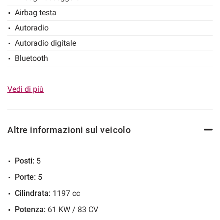
Airbag testa
Salva
le
Autoradio
impostazioni
Autoradio digitale
Bluetooth
Cerchi in lega
Chiusura centralizzata
Vedi di più
Climatizzatore
Controllo elettronico della corsia
Altre informazioni sul veicolo
Controllo trazione
Cruise Control
Posti:
5
ESP
Porte:
5
Fari LED
Cilindrata:
1197 cc
Fendinebbia
Potenza:
61 KW / 83 CV
Frenata d'emergenza assistita