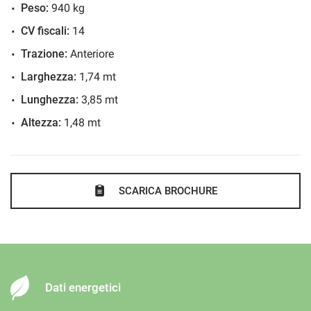
Immobilizzatore elettronico
Peso:
940 kg
Riconoscimento dei segnali stradali
CV fiscali:
14
Sensore di luce
Trazione:
Anteriore
Sensori di parcheggio posteriori
Larghezza:
1,74 mt
Servosterzo
Lunghezza:
3,85 mt
Navigatore satellitare
Altezza:
1,48 mt
Specchietti laterali elettrici
Telecamera per parcheggio assistito
SCARICA BROCHURE
Dati energetici