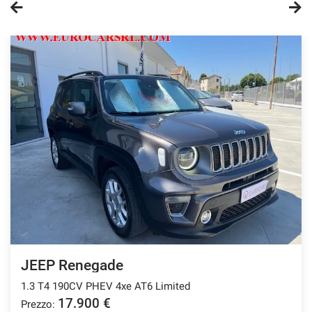
questi
strumenti
di
tracciamento
si
rimanda
alla
cookie
policy.
Puoi
rivedere
e
modificare
le
tue
scelte
in
qualsiasi
JEEP Renegade
momento.
1.3 T4 190CV PHEV 4xe AT6 Limited
17.900 €
Prezzo:
a