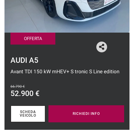
tracciamento
che
CONTATTI
adottiamo
per
offrire
NEWS
le
funzionalità
OFFERTA
e
svolgere
le
AUDI A5
attività
di
Avant TDI 150 kW mHEV+ S tronic S Line edition
seguito
descritte.
Per
66.790 €
ottenere
52.900 €
maggiori
informazioni
sull'utilità
SCHEDA
RICHIEDI INFO
e
VEICOLO
sul
funzionamento
di