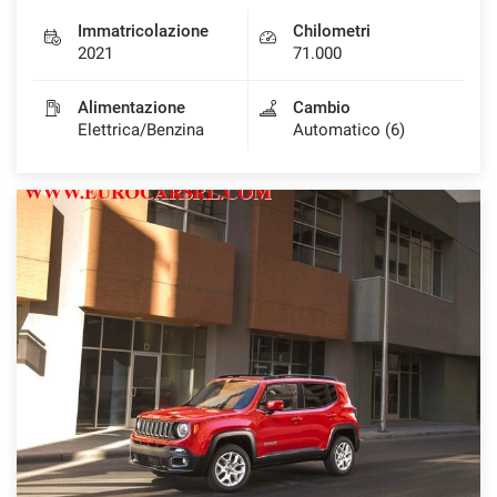
Immatricolazione
Chilometri
2021
71.000
mpre
Cookie necessari
Alimentazione
Cambio
ilitato
Elettrica/Benzina
Automatico (6)
Cookie delle preferenze
Cookie per il miglioramento dell'esperienza utente
Cookie analitici
Cookie di marketing
Leggi
la
cookie
policy