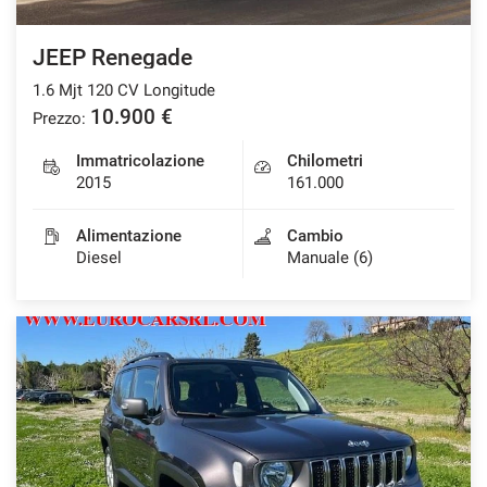
Salva
JEEP Renegade
le
impostazioni
1.6 Mjt 120 CV Longitude
10.900 €
Prezzo:
Immatricolazione
Chilometri
2015
161.000
Alimentazione
Cambio
Diesel
Manuale (6)